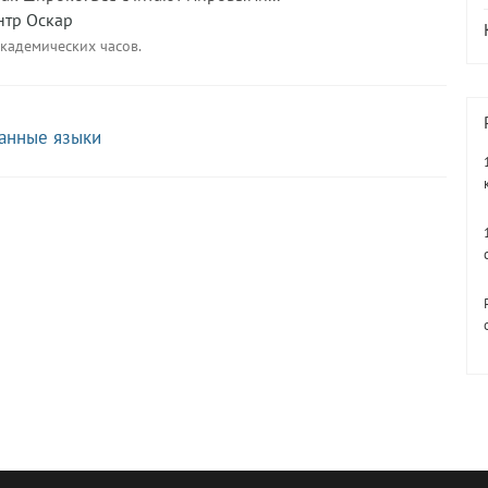
нтр Оскар
академических часов.
ранные языки