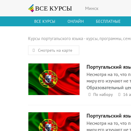
Минск
ВСЕ КУРСЫ
ОНЛАЙН
БЕСПЛАТНЫЕ
Курсы португальского языка - курсы, программы, сем
Смотреть на карте
Португальский язы
Несмотря на то, что 
миру его изучают не 
Образовательный це
По набору
16 
Португальский язы
Несмотря на то, что 
миру его изучают не 