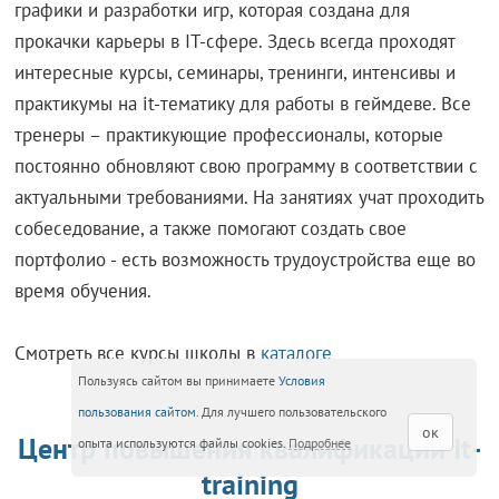
графики и разработки игр, которая создана для
прокачки карьеры в IT-сфере. Здесь всегда проходят
интересные курсы, семинары, тренинги, интенсивы и
практикумы на it-тематику для работы в геймдеве. Все
тренеры – практикующие профессионалы, которые
постоянно обновляют свою программу в соответствии с
актуальными требованиями. На занятиях учат проходить
собеседование, а также помогают создать свое
портфолио - есть возможность трудоустройства еще во
время обучения.
Смотреть все курсы школы в
каталоге
Пользуясь сайтом вы принимаете
Условия
пользования сайтом
. Для лучшего пользовательского
ок
Центр повышения квалификации It-
опыта используются файлы cookies.
Подробнее
training