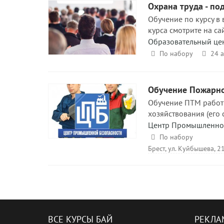
Охрана труда - по
Обучение по курсу в
курса смотрите на са
Образовательный це
По набору
24 
Обучение Пожарн
Обучение ПТМ работни
хозяйствования (его 
Центр Промышленно
По набору
Брест, ул. Куйбышева, 2
ВСЕ КУРСЫ БАЙ
РЕКЛА