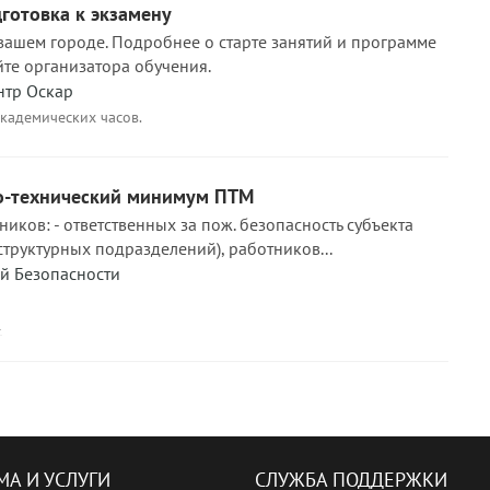
дготовка к экзамену
 вашем городе. Подробнее о старте занятий и программе
йте организатора обучения.
нтр Оскар
академических часов.
о-технический минимум ПТМ
ков: - ответственных за пож. безопасность субъекта
структурных подразделений), работников...
й Безопасности
1
МА И УСЛУГИ
СЛУЖБА ПОДДЕРЖКИ