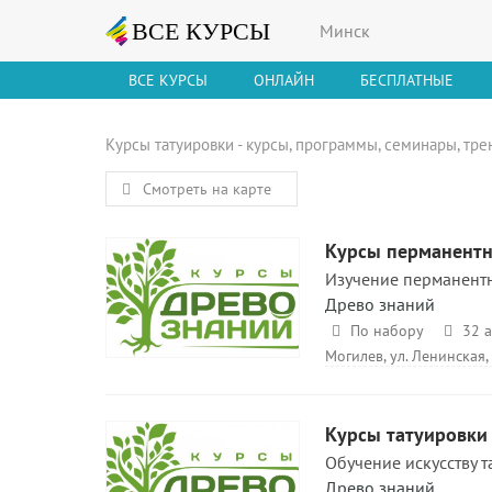
Минск
ВСЕ КУРСЫ
ОНЛАЙН
БЕСПЛАТНЫЕ
Курсы татуировки - курсы, программы, семинары, тр
Смотреть на карте
Курсы перманентн
Изучение перманентн
Древо знаний
По набору
32 а
Могилев, ул. Ленинская,
Курсы татуировки
Обучение искусству т
Древо знаний