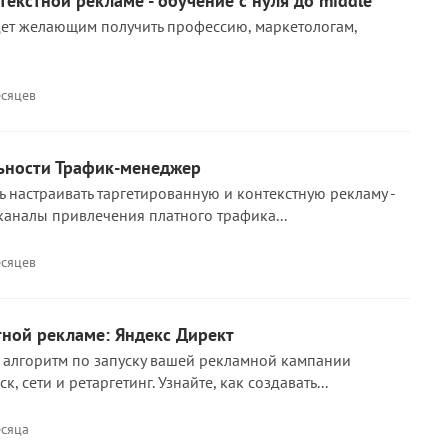
текстной рекламе - обучение с нуля до middle
ет желающим получить профессию, маркетологам,
есяцев
ьности Трафик-менеджер
ь настраивать таргетированную и контекстную рекламу -
аналы привлечения платного трафика...
есяцев
тной рекламе: Яндекс Директ
алгоритм по запуску вашей рекламной кампании
к, сети и ретаргетинг. Узнайте, как создавать...
есяца