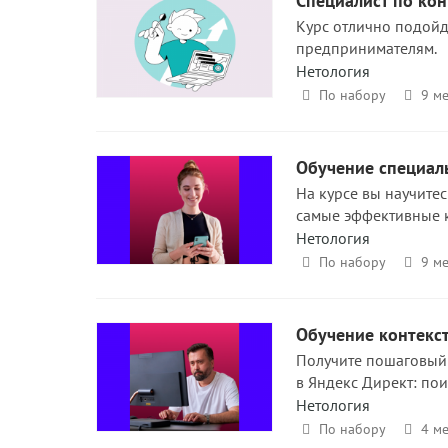
Специалист по кон
Курс отлично подойд
предпринимателям.
Нетология
По набору
9 м
Обучение специал
На курсе вы научитес
самые эффективные к
Нетология
По набору
9 м
Обучение контекс
Получите пошаговый 
в Яндекс Директ: поис
Нетология
По набору
4 м