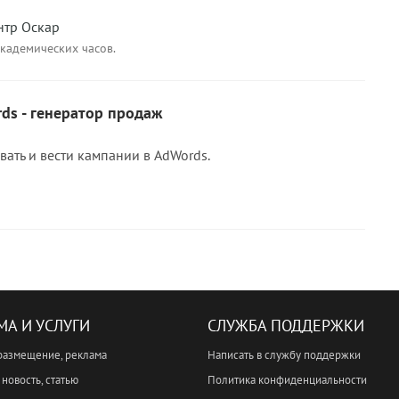
нтр Оскар
академических часов.
ds - генератор продаж
вать и вести кампании в AdWords.
МА И УСЛУГИ
СЛУЖБА ПОДДЕРЖКИ
размещение, реклама
Написать в службу поддержки
новость, статью
Политика конфиденциальности