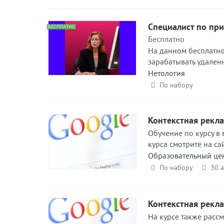
Специалист по при
Бесплатно
На данном бесплатном
зарабатывать удаленн
Нетология
По набору
Контекстная рекл
Обучение по курсу в
курса смотрите на са
Образовательный це
По набору
30 
Контекстная рекл
На курсе также расс