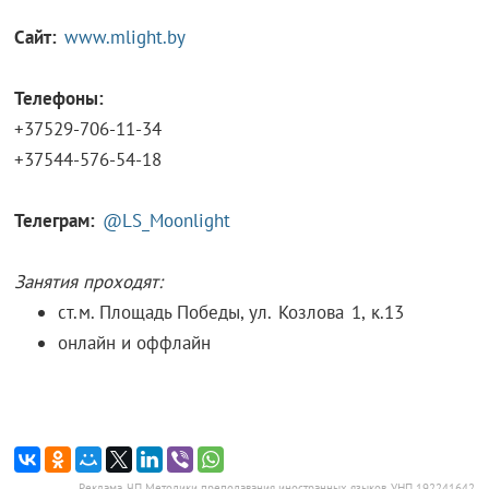
Сайт:
www.mlight.by
Телефоны:
+37529-706-11-34
+37544-576-54-18
Телеграм:
@LS_Moonlight
Занятия проходят:
ст.м. Площадь Победы,
ул. Козлова 1, к.13
онлайн и оффлайн
Реклама. ЧП Методики преподавания иностранных языков, УНП 192241642