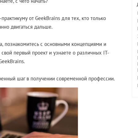
аете, с чего начать?
практикуму от GeekBrains для тех, кто только
анно двигаться дальше.
ка, познакомитесь с основными концепциями и
свой первый проект и узнаете о различных IT-
eekBrains.
еренный шаг в получении современной профессии.