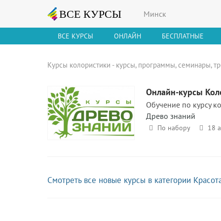
Минск
ВСЕ КУРСЫ
ОНЛАЙН
БЕСПЛАТНЫЕ
Курсы колористики - курсы, программы, семинары, т
Онлайн-курсы Кол
Обучение по курсу к
Древо знаний
По набору
18 
Смотреть все новые курсы в категории Красот