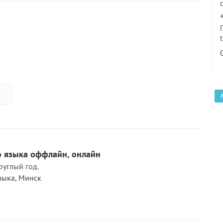
о языка оффлайн, онлайн
руглый год.
зыка
,
Минск