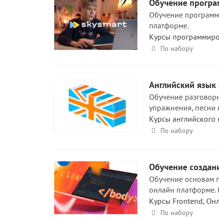
Обучение програм
Обучение программ
платформе.
Курсы программир
По набору
Английский язык 
Обучение разговорн
упражнения, песни 
Курсы английского 
По набору
Обучение создан
Обучение основам 
онлайн платформе. Н
Курсы Frontend
,
Он
По набору