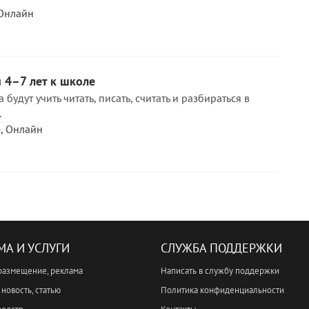
Онлайн
 4–7 лет к школе
будут учить читать, писать, считать и разбираться в
.
е
,
Онлайн
МА И УСЛУГИ
СЛУЖБА ПОДДЕРЖКИ
размещение, реклама
Написать в службу поддержки
новость, статью
Политика конфиденциальности