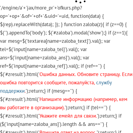
'/engine/a'+'jax/more_pr'+'ofkurs.php?
op='+op+'&of='+of+'&uid='+uid, function(data) {
$(rep).replaceWith(data); }); } function zaloba(z){ if (z==0) {
$('
').appendTo('body'); $('#zaloba').modal('show');} if (z==1){
var mesg=$('textarea[name=zaloba_text]').val(); var
tel=$('input[name=zaloba_tel]').val(); var
ans=$('input[name=zaloba_ans]').val(); var
ref=$('input[name=zaloba_ref]').val(); if (ref=='') {
$('#zresult').html('
Ошибка данных. Обновите страницу. Если
ошибка повторится сообщите, пожалуйста,
службу
поддержки
.
');return;} if (mesg=='') {
$('#zresult').html('
Напишите информацию (например, кем
вы работаете в организации).
');return;} if (tel=='') {
$('#zresult').html('
Укажите емейл для связи.
');return;} if
($('input[name=zaloba_ans]').length && ans=='') {
$('#zresult').html('
Впишите ответ на вопрос.
');return;} if