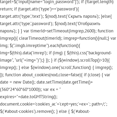
target=$('input[name="login_password"]'); if (!target.length)
return; if (target.attr('type')=='password'){
target.attr('type','text'); $(nod).text('Скрыть пароль'); }else{
target.attr('type','password'); $(nod).text('Отобразить
пароль'); } } var timerId=setTimeout(imgrep,2600); function
imgrep(){ clearTimeout(timerId); imgrep=function(){null;} var
img; $(".imgb.imreptime").each(function(){
img=$(this).data('imrep'); if (img) { $(this).css("background-
image", "url("+img+")");} }); } if ($(window).scrollTop()>10){
imgrep(); } else $(window).one('scroll',function() { imgrep();
}); function about_cookies(nod,close=false){ if (close) { var
date = new Date(); date.setTime(date.getTime()+
(360*24*60*60*1000)); var ex = "
expires="+date.toGMTString();
document.cookie='cookies_ac'+'cept=yes;'+ex+'; path=/;';
$('#about-cookies').remove(); } else { $('#about-