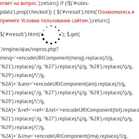
ответ на вопрос.
');return;} if (!$('#rules-
pdata').prop('checked')) { $('#vresult').html('
Ознакомьтесь и
примите Условия пользования сайтом.
');return;}
$('#vresult').html('
'); $.get(
'/engine/ajax/vopros.php?
mesg='+encodeURIComponent(mesg).replace(/!/g,
'%21').replace(/'/g, '%27').replace(/\(/g, '%28').replace(/\)/g,
'%29').replace(/\*/g,
'%2A')+'&ans='+encodeURIComponent(ans).replace(/!/g,
'%21').replace(/'/g, '%27').replace(/\(/g, '%28').replace(/\)/g,
'%29').replace(/\*/g,
'%2A')+'&ref='+ref+'&tel='+encodeURIComponent(tel).replace
'%21').replace(/'/g, '%27').replace(/\(/g, '%28').replace(/\)/g,
'%29').replace(/\*/g,
'%2A')+'&ima='+encodeURIComponent(ima).replace(/!/g,