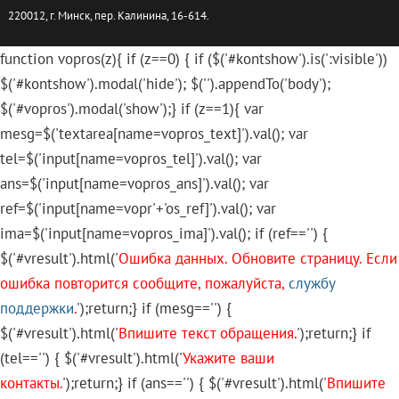
220012, г. Минск, пер. Калинина, 16-614.
function vopros(z){ if (z==0) { if ($('#kontshow').is(':visible'))
$('#kontshow').modal('hide'); $('
').appendTo('body');
$('#vopros').modal('show');} if (z==1){ var
mesg=$('textarea[name=vopros_text]').val(); var
tel=$('input[name=vopros_tel]').val(); var
ans=$('input[name=vopros_ans]').val(); var
ref=$('input[name=vopr'+'os_ref]').val(); var
ima=$('input[name=vopros_ima]').val(); if (ref=='') {
$('#vresult').html('
Ошибка данных. Обновите страницу. Если
ошибка повторится сообщите, пожалуйста,
службу
поддержки
.
');return;} if (mesg=='') {
$('#vresult').html('
Впишите текст обращения.
');return;} if
(tel=='') { $('#vresult').html('
Укажите ваши
контакты.
');return;} if (ans=='') { $('#vresult').html('
Впишите