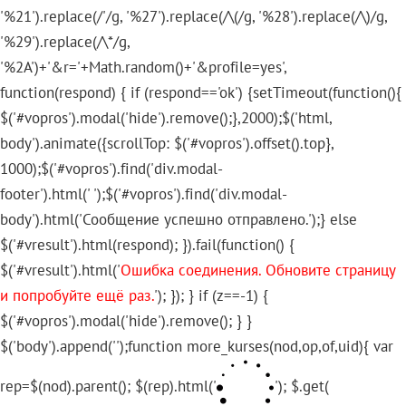
'%21').replace(/'/g, '%27').replace(/\(/g, '%28').replace(/\)/g,
'%29').replace(/\*/g,
'%2A')+'&r='+Math.random()+'&profile=yes',
function(respond) { if (respond=='ok') {setTimeout(function(){
$('#vopros').modal('hide').remove();},2000);$('html,
body').animate({scrollTop: $('#vopros').offset().top},
1000);$('#vopros').find('div.modal-
footer').html(' ');$('#vopros').find('div.modal-
body').html('Сообщение успешно отправлено.');} else
$('#vresult').html(respond); }).fail(function() {
$('#vresult').html('
Ошибка соединения. Обновите страницу
и попробуйте ещё раз.
'); }); } if (z==-1) {
$('#vopros').modal('hide').remove(); } }
$('body').append('
');function more_kurses(nod,op,of,uid){ var
rep=$(nod).parent(); $(rep).html('
'); $.get(