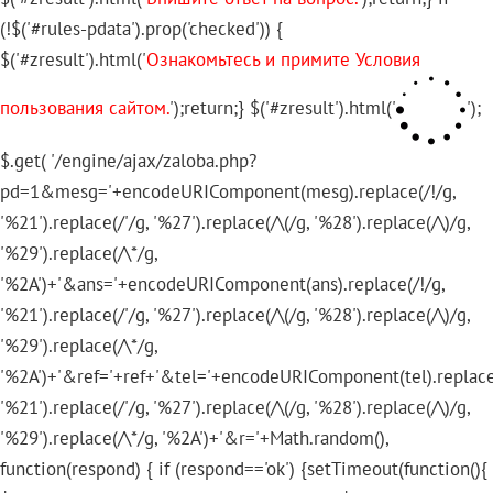
(!$('#rules-pdata').prop('checked')) {
$('#zresult').html('
Ознакомьтесь и примите Условия
пользования сайтом.
');return;} $('#zresult').html('
');
$.get( '/engine/ajax/zaloba.php?
pd=1&mesg='+encodeURIComponent(mesg).replace(/!/g,
'%21').replace(/'/g, '%27').replace(/\(/g, '%28').replace(/\)/g,
'%29').replace(/\*/g,
'%2A')+'&ans='+encodeURIComponent(ans).replace(/!/g,
'%21').replace(/'/g, '%27').replace(/\(/g, '%28').replace(/\)/g,
'%29').replace(/\*/g,
'%2A')+'&ref='+ref+'&tel='+encodeURIComponent(tel).replace
'%21').replace(/'/g, '%27').replace(/\(/g, '%28').replace(/\)/g,
'%29').replace(/\*/g, '%2A')+'&r='+Math.random(),
function(respond) { if (respond=='ok') {setTimeout(function(){