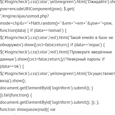
$('#logincheck').css('color','yellowgreen').html('Ожидайте').sh
psw=encodeURIComponent(psw); $.get(
"/engine/ajax/usmod.php?
mode=chp&r="+Math.random()+"&em="+em+"&psw="+psw,
function(data) { if (data=='nomail') {
$('#logincheck').css('color','red').html('Такой емейл в базе не
обнаружен').show();vcl=false;return;} if (data=='nopas') {
$('#logincheck').css('color','red').html('Проверьте введённые
данные').show();vcl=false;return;}//'Неверный пароль' if
(data=='ok') {
$('#logincheck').css('color','yellowgreen').html('Осуществляе
вход').show();
document.getElementById('loginform').submit(); }
}).fail(function() {
document.getElementById('loginform').submit(); }); };
function showpassw(nod){ var