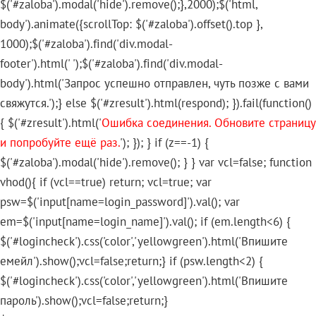
$('#zaloba').modal('hide').remove();},2000);$('html,
body').animate({scrollTop: $('#zaloba').offset().top },
1000);$('#zaloba').find('div.modal-
footer').html(' ');$('#zaloba').find('div.modal-
body').html('Запрос успешно отправлен, чуть позже с вами
свяжутся.');} else $('#zresult').html(respond); }).fail(function()
{ $('#zresult').html('
Ошибка соединения. Обновите страницу
и попробуйте ещё раз.
'); }); } if (z==-1) {
$('#zaloba').modal('hide').remove(); } } var vcl=false; function
vhod(){ if (vcl==true) return; vcl=true; var
psw=$('input[name=login_password]').val(); var
em=$('input[name=login_name]').val(); if (em.length<6) {
$('#logincheck').css('color','yellowgreen').html('Впишите
емейл').show();vcl=false;return;} if (psw.length<2) {
$('#logincheck').css('color','yellowgreen').html('Впишите
пароль').show();vcl=false;return;}