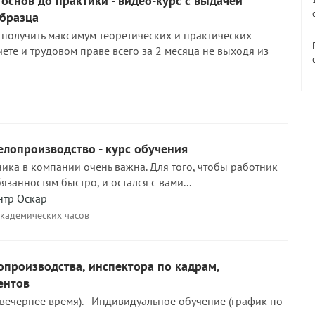
 основ до практики - видео-курс с выдачей
образца
 получить максимум теоретических и практических
ете и трудовом праве всего за 2 месяца не выходя из
лопроизводство - курс обучения
ика в компании очень важна. Для того, чтобы работник
язанностям быстро, и остался с вами...
нтр Оскар
академических часов
производства, инспектора по кадрам,
ентов
(вечернее время). - Индивидуальное обучение (график по