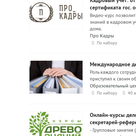
Кадровый учет: от
сертификата гос. 
Видео-курс позволит
знаний в кадровом уч
дома.
Про Кадры
По набору
Международное де
Роль каждого сотрудн
приступил к своим об
Образовательный це
По набору
40 
Онлайн-курсы дело
секретарей-рефер
- Групповые занятия 