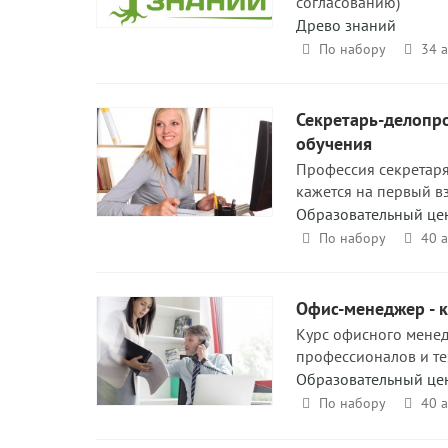
согласованию)
Древо знаний
По набору
34 а
Секретарь-делопро
обучения
Профессия секретаря
кажется на первый вз
Образовательный це
По набору
40 
Офис-менеджер - 
Курс офисного мене
профессионалов и те
Образовательный це
По набору
40 