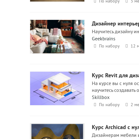
По набору
3 ме
Дизайнер интерьер
Научитесь дизайну ин
Geekbrains
По набору
12 
Курс Revit для ди
На курсе вы с нуля 
научитесь создавать 
Skillbox
По набору
2 ме
Курс Archicad с ну
Дизайнерам мебели и