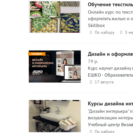
Обучение текстиль
Онлайн курс по текст
оформлять жилые и о
Skillbox
По набору
3 ме
Дизайн и оформле
79 р.
Курс научит дизайну 
ЕШКО - Образовател
17 августа
Курсы дизайна ин
"Дизайн интерьера" 
визуализации интерь
Учебный центр Виза
По набору