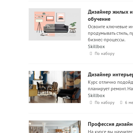
Дизайнер жилых и
обучение
Освоите ключевые ин
продумывать стиль, 
бизнес-процессы.
Skillbox
По набору
Дизайнер интерьер
Курс отлично подойд
планирует ремонт. На
Skillbox
По набору
6 ме
Профессия дизайне
На курсе вы научите