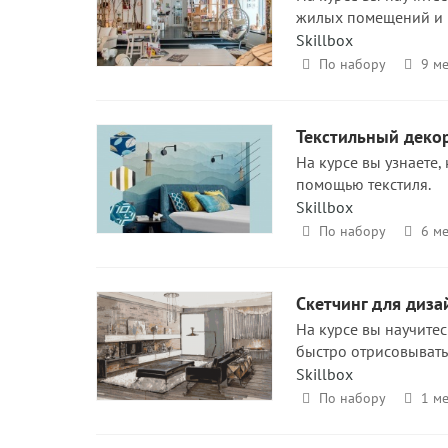
жилых помещений и г
Skillbox
По набору
9 ме
Текстильный деко
На курсе вы узнаете
помощью текстиля.
Skillbox
По набору
6 ме
Скетчинг для диза
На курсе вы научите
быстро отрисовывать
Skillbox
По набору
1 ме