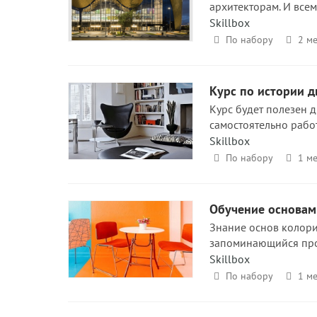
архитекторам. И всем
Skillbox
По набору
2 ме
Курс по истории д
Курс будет полезен д
самостоятельно рабо
Skillbox
По набору
1 ме
Обучение основам
Знание основ колор
запоминающийся прое
Skillbox
По набору
1 ме