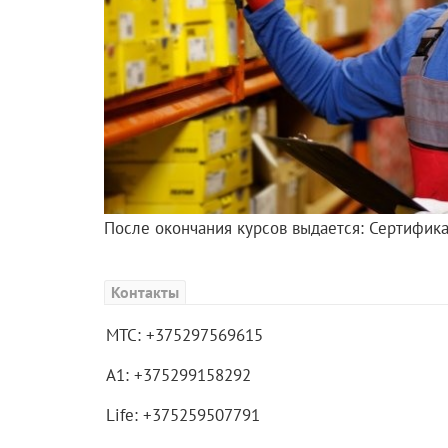
После окончания курсов выдается: Сертификат
Контакты
МТС: +375297569615
А1: +375299158292
Life: +375259507791