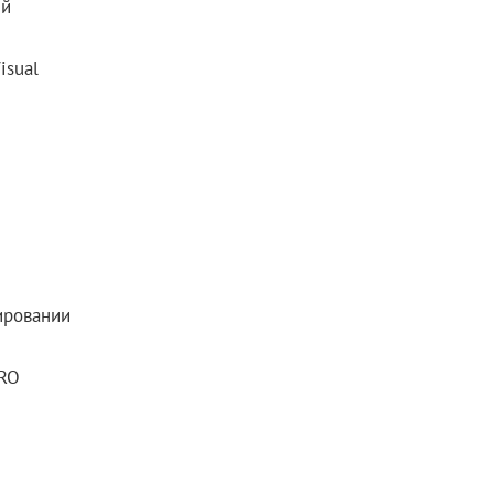
ий
isual
ировании
PRO