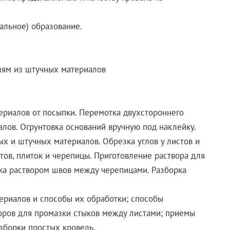
альное) образование.
лям из штучных материалов
ериалов от посыпки. Перемотка двухстороннего
лов. Огрунтовка оснований вручную под наклейку.
ых и штучных материалов. Обрезка углов у листов и
тов, плиток и черепицы. Приготовление раствора для
зка раствором швов между черепицами. Разборка
ериалов и способы их обработки; способы
воров для промазки стыков между листами; приемы
зборки простых кровель.