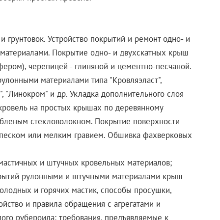
и грунтовок. Устройство покрытий и ремонт одно- и
материалами. Покрытие одно- и двухскатных крыш
ером), черепицей - глиняной и цементно-песчаной.
улонными материалами типа "Кровляэласт",
с", "Линокром" и др. Укладка дополнительного слоя
 кровель на простых крышах по деревянному
убленым стекловолокном. Покрытие поверхности
й песком или мелким гравием. Обшивка фахверковых
 мастичных и штучных кровельных материалов;
окрытий рулонными и штучными материалами крыш
олодных и горячих мастик, способы просушки,
ойство и правила обращения с агрегатами и
ого рубероида; требования, предъявляемые к