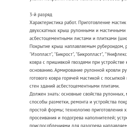
3-й разряд
Характеристика работ. Приготовление мастик 
двухскатных крыш рулонными и мастичными 
асбестоцементными листами и плитками (шиф
Покрытие крыш наплавляемым рубероидом, р
"Изопласт", "Бикрост", "Бикропласт", "Унифлек
ковра с пришивкой гвоздями при устройстве
основанию. Армирование рулонной кровли р
готового ковра горячей мастикой с посыпко
стен зданий асбестоцементными плитами.
Должен знать: основные свойства рулонных,
способы разметки, ремонта и устройства п
простой формы; технологию приготовления х
просеивания и подогрева наполнителей; устр
приспособлениями для разогрева наплавляем