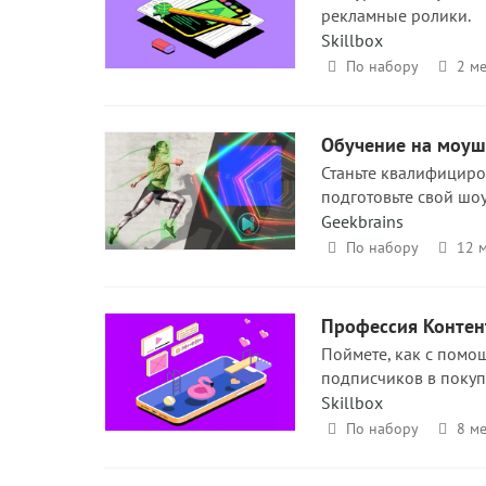
рекламные ролики.
Skillbox
По набору
2 ме
Обучение на моуше
Станьте квалифициро
подготовьте свой шо
Geekbrains
По набору
12 
Профессия Контен
Поймете, как с помо
подписчиков в покуп
Skillbox
По набору
8 ме