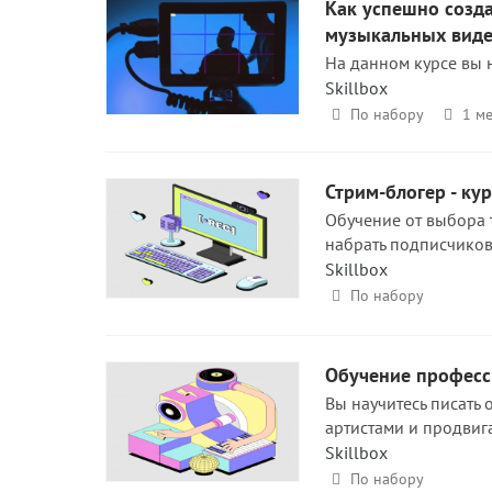
Как успешно созд
музыкальных вид
На данном курсе вы 
Skillbox
По набору
1 ме
Стрим-блогер - ку
Обучение от выбора 
набрать подписчиков,
Skillbox
По набору
Обучение професс
Вы научитесь писать 
артистами и продвиг
Skillbox
По набору