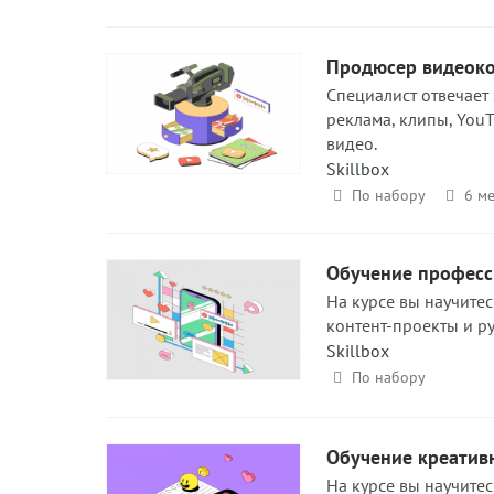
Продюсер видеоко
Специалист отвечает
реклама, клипы, You
видео.
Skillbox
По набору
6 ме
Обучение професси
На курсе вы научитес
контент-проекты и р
Skillbox
По набору
Обучение креатив
На курсе вы научите