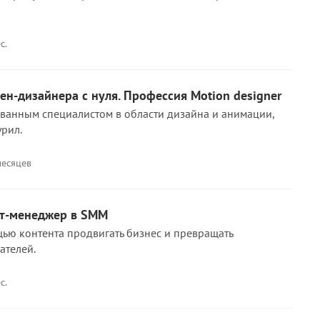
с.
н-дизайнера с нуля. Профессия Motion designer
ванным специалистом в области дизайна и анимации,
урил.
месяцев
т-менеджер в SMM
щью контента продвигать бизнес и превращать
ателей.
с.