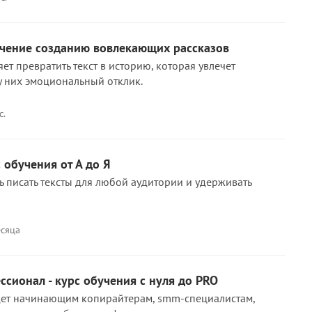
учение созданию вовлекающих рассказов
ет превратить текст в историю, которая увлечет
у них эмоциональный отклик.
с.
 обучения от А до Я
ь писать тексты для любой аудитории и удерживать
есяца
сионал - курс обучения с нуля до PRO
дет начинающим копирайтерам, smm-специалистам,