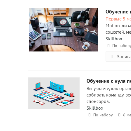
Обучение н
Первые 5 ме
Motion-диза
соцсетей, м
Skillbox
По набор
Записа
Обучение с нуля 
Вы узнаете, как орга
собирать команду, в
спонсоров.
Skillbox
По набору
6 ме