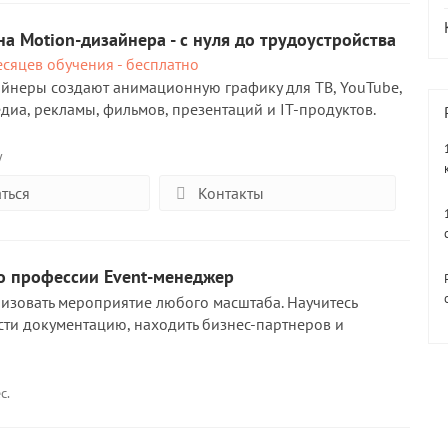
а Motion-дизайнер‌а - с нуля до трудоустройства
сяцев обучения - бесплатно
йнеры создают анимационную графику для ТВ, YouTube,
едиа, рекламы, фильмов, презентаций и IT-продуктов.
у
ться
Контакты
по профессии Event-менеджер
низовать мероприятие любого масштаба. Научитесь
ести документацию, находить бизнес-партнеров и
с.