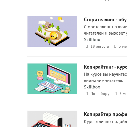
Сторителлинг - об
Сторителлинг позволя
читателей и вызовет 
Skillbox
18 августа
3 ме
Копирайтинг - курс
На курсе вы научитес
внимание читателя.
Skillbox
По набору
3 м
Копирайтер профес
Курс отлично подой