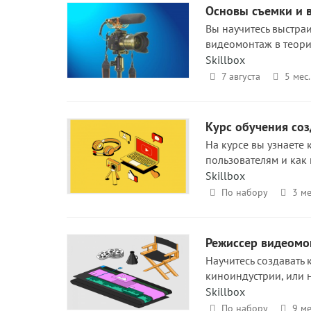
Основы съемки и 
Вы научитесь выстраи
видеомонтаж в теори
Skillbox
7 августа
5 мес.
Курс обучения соз
На курсе вы узнаете 
пользователям и как 
Skillbox
По набору
3 ме
Режиссер видеомон
Научитесь создавать 
киноиндустрии, или 
Skillbox
По набору
9 ме