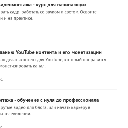
видеомонтажа - курс для начинающих
вать кадр, работать со звуком и светом. Освоите
и и на практике.
данию YouTube контента и его монетизации
как делать контент для YouTube, который понравится
монетизировать канал.
с.
тажа - обучение с нуля до профессионала
крутые видео для блога, или начать карьеру в
на телевидении.
с.