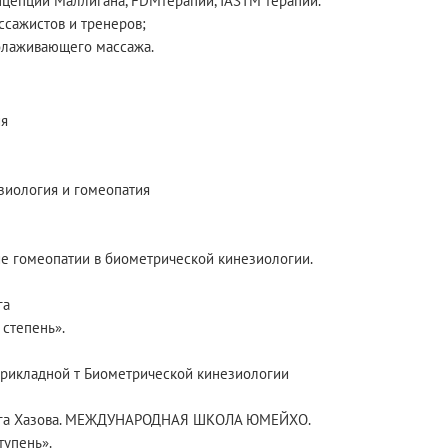
цепции Маллигана, FDMтерапии, IASTM терапии.
ссажистов и тренеров;
молаживающего массажа.
ия
зиология и гомеопатия
ие гомеопатии в биометрической кинезиологии.
га
 степень».
Прикладной т Биометрической кинезиологии
лега Хазова. МЕЖДУНАРОДНАЯ ШКОЛА ЮМЕЙХО.
тупень».