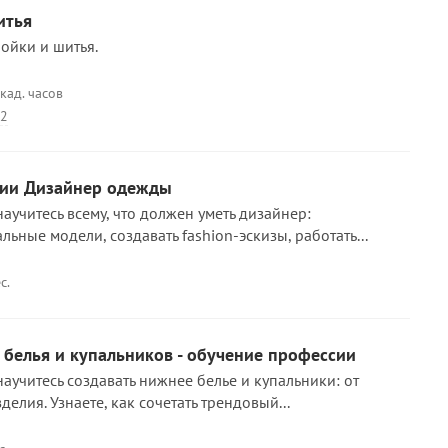
итья
ойки и шитья.
кад. часов
22
сии Дизайнер одежды
аучитесь всему, что должен уметь дизайнер:
ьные модели, создавать fashion-эскизы, работать...
с.
белья и купальников - обучение профессии
аучитесь создавать нижнее белье и купальники: от
делия. Узнаете, как сочетать трендовый...