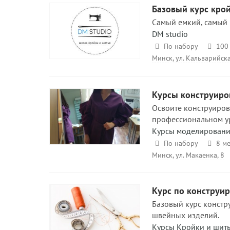
Базовый курс кро
Самый емкий, самый 
DM studio
По набору
100 
Минск, ул. Кальварийска
Курсы конструиро
Освоите конструиро
профессиональном ур
Курсы моделирования
По набору
8 м
Минск, ул. Макаенка, 8
Курс по конструи
Базовый курс констр
швейных изделий.
Курсы Кройки и шит