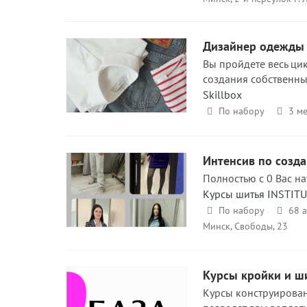
Дизайнер одежды 
Вы пройдете весь ци
создания собственны
Skillbox
По набору
3 ме
Интенсив по созд
Полностью с 0 Вас на
Курсы шитья INSTIT
По набору
68 а
Минск, Свободы, 23
Курсы кройки и ш
Курсы конструирован