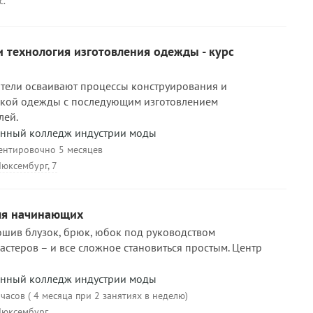
с.
 технология изготовления одежды - курс
атели осваивают процессы конструирования и
кой одежды с последующим изготовлением
лей.
енный колледж индустрии моды
ентировочно 5 месяцев
Люксембург, 7
ля начинающих
шив блузок, брюк, юбок под руководством
стеров – и все сложное становиться простым. Центр
енный колледж индустрии моды
часов ( 4 месяца при 2 занятиях в неделю)
 Люксембург