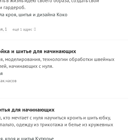
ть в жизнь идею своего образа, создать свой
и гардероб.
 кроя, шитья и дизайна Коко
я, 1
ещё 1 адрес
ойка и шитье для начинающих
я, моделирования, технологии обработки швейных
лей, начинающих с нуля.
ья
ак.часов
итья для начинающих
, кто мечтает с нуля научиться кроить и шить юбку,
, пальто, одежду из трикотажа и белье из кружевных
, кроя и шитья Кутюрье