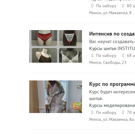
По набору
80 а
Минск, ул. Макаенка, 8
Интенсив по созд
Вас научат создавать
Курсы шитья INSTIT
По набору
68 а
Минск, Свободы, 23
Курс по программ
Курс будет интересен
шитья.
Курсы моделирования
По набору
70 а
Минск, ул. Макаенка, 8а