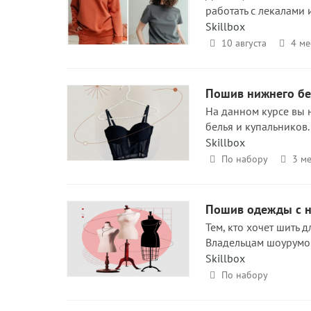
работать с лекалами 
Skillbox
10 августа
4 ме
Пошив нижнего бе
На данном курсе вы 
белья и купальников.
Skillbox
По набору
3 ме
Пошив одежды с ну
Тем, кто хочет шить д
Владельцам шоурумов
Skillbox
По набору