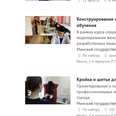
11 августа
6 ме
Конструирование и
обучения
В рамках курса слуш
моделирования женс
разработанных моде
Минский государств
По набору
ори
Минск, 2-й переулок Р. 
Кройка и шитье д
Проектирование и по
профессиональных ма
города.
Минский государств
По набору
105 
Минск, 2-й переулок Р.