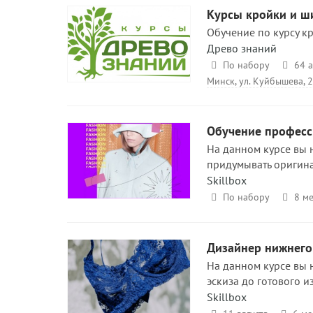
Курсы кройки и ш
Обучение по курсу кр
Древо знаний
По набору
64 а
Минск, ул. Куйбышева, 
Обучение профес
На данном курсе вы н
придумывать оригинал
Skillbox
По набору
8 ме
Дизайнер нижнего 
На данном курсе вы н
эскиза до готового из
Skillbox