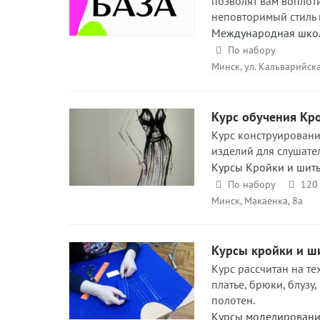
позволят вам воплоти
неповторимый стиль 
Международная школа
По набору
Минск, ул. Кальварийска
Курс обучения Кр
Курс конструировани
изделий для слушате
Курсы Кройки и шит
По набору
120 
Минск, Макаенка, 8а
Курсы кройки и ш
Курс рассчитан на тех
платье, брюки, блузу
полотен.
Курсы моделирования