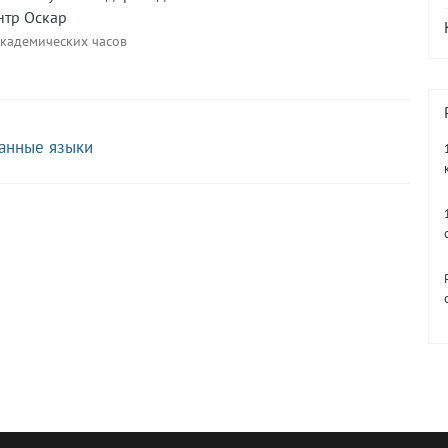
нтр Оскар
академических часов
ранные языки