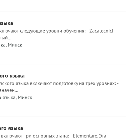
языка
ключают следующие уровни обучения: - Zacatecnici -
ый...
ыка
,
Минск
ого языка
ского языка включают подготовку на трех уровнях: -
значен...
о языка
,
Минск
ого языка
включают три основных этапа: - Elementare. Эта