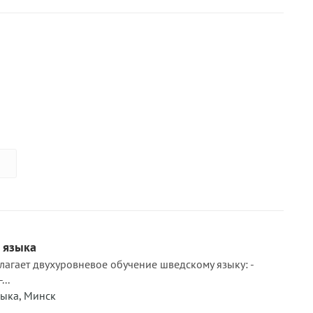
 языка
агает двухуровневое обучение шведскому языку: -
..
зыка
,
Минск