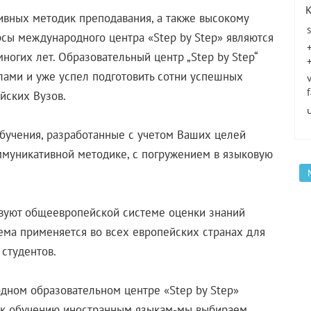
вных методик преподавания, а также высокому
рсы международного центра «Step by Step» являются
огих лет. Образовательный центр „Step by Step“
лами и уже успел подготовить сотни успешных
йских Вузов.
учения, разработанные с учетом Ваших целей
ммуникативной методике, с погружением в языковую
вуют общеевропейской системе оценки знаний
ема применяется во всех европейских странах для
студентов.
ном образовательном центре «Step by Step»
 к обучению иностранным языкам-мы выбираем