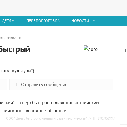
ДЕТЯМ
ПЕРЕПОДГОТОВКА
НОВОСТИ
ия личности
 Быстрый
титут культуры")
Отправить сообщение
ийский" – сверхбыстрое овладение английским
нглийского, свободное общение.
ООО "Центр быстрого чтения и развития личности" , УНП 190706997