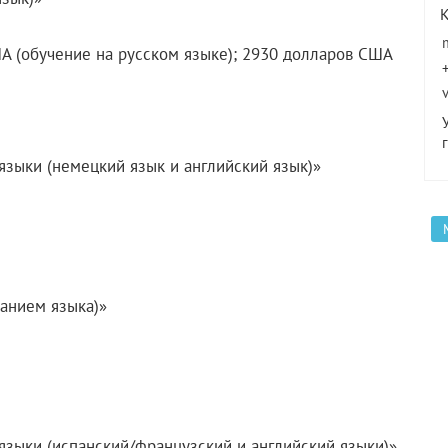
ША (обучение на русском языке); 2930 долларов США
зыки (немецкий язык и английский язык)»
занием языка)»
зыки (испанский/французский и английский языки)»