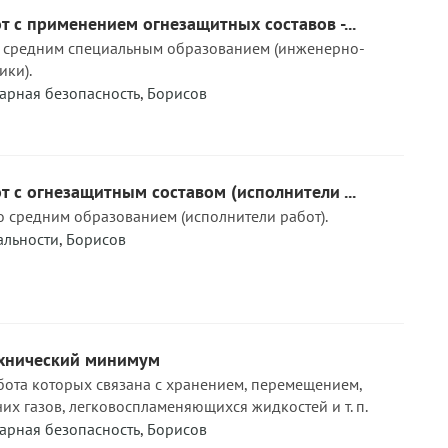
 с применением огнезащитных составов -...
и средним специальным образованием (инженерно-
ики).
арная безопасность
,
Борисов
 с огнезащитным составом (исполнители ...
о средним образованием (исполнители работ).
льности
,
Борисов
хнический минимум
бота которых связана с хранением, перемещением,
х газов, легковоспламеняющихся жидкостей и т. п.
арная безопасность
,
Борисов