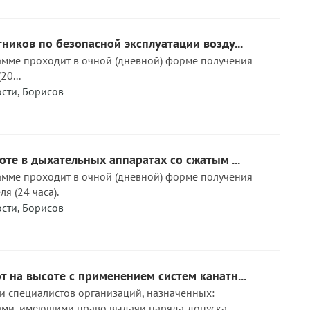
ников по безопасной эксплуатации возду...
мме проходит в очной (дневной) форме получения
20...
ости
,
Борисов
оте в дыхательных аппаратах со сжатым ...
мме проходит в очной (дневной) форме получения
я (24 часа).
ости
,
Борисов
 на высоте с применением систем канатн...
и специалистов организаций, назначенных:
ми, имеющими право выдачи наряда-допуска.