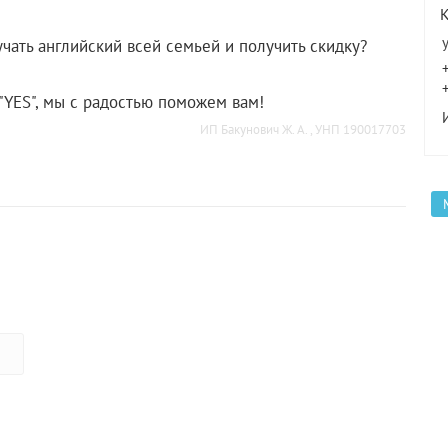
учать английский всей семьей и получить скидку?
"YES", мы с радостью поможем вам!
ИП Бакунович Ж. А. , УНП 190017703