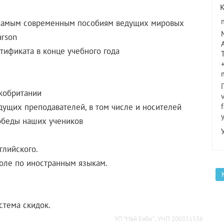
о самым современным пособиям ведущих мировых
arson
ртификата в конце учебного года
кобритании
дущих преподавателей, в том числе и носителей
обеды наших учеников
глийского.
оле по иностранным языкам.
стема скидок.
УП "Май Бэби" , УНП 200351536