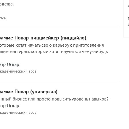
дства.
ч.ч.
рамме Повар-пиццмейкер (пиццайло)
оторые хотят начать свою карьеру с приготовления
им мастерам, которые хотят научиться чему-нибудь
нтр Оскар
академических часов
рамме Повар (универсал)
венный бизнес или просто повысить уровень навыков?
нтр Оскар
академических часов