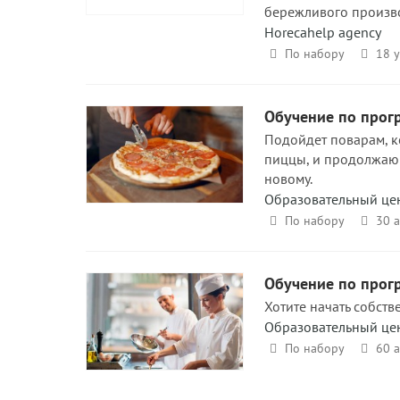
бережливого произво
Horecahelp agency
По набору
18 у
Обучение по прог
Подойдет поварам, к
пиццы, и продолжающ
новому.
Образовательный це
По набору
30 
Обучение по прог
Хотите начать собст
Образовательный це
По набору
60 