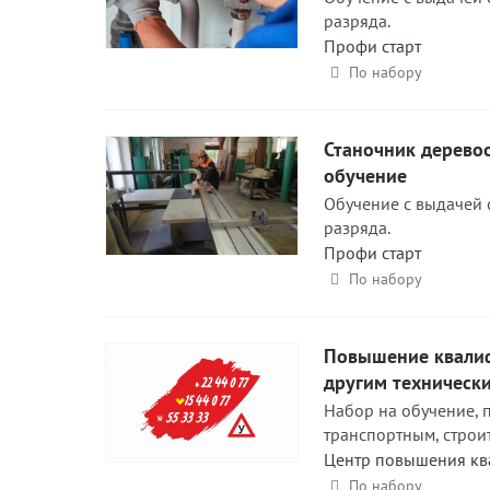
разряда.
Профи старт
По набору
Станочник дерево
обучение
Обучение с выдачей 
разряда.
Профи старт
По набору
Повышение квалиф
другим техническ
Набор на обучение, 
транспортным, строи
Центр повышения кв
По набору