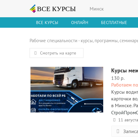
Минск
ВСЕ КУРСЫ
ОНЛАЙН
БЕСПЛАТНЫЕ
Рабочие специальности - курсы, программы, семинар
Смотреть на карте
Курсы ме
130 р.
Работаем по
Курсы води
карточки во
в Минске. Р
СтройПром
11 август
Записа