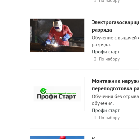
По набору
Электрогазосварщ
разряда
Обучение с выдачей 
разряда.
Профи старт
По набору
Монтажник наружн
переподготовка р
Обучения без отрыва
обучения.
Профи старт
По набору