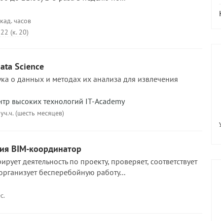
кад. часов
22 (к. 20)
ata Science
аука о данных и методах их анализа для извлечения
тр высоких технологий IT-Academy
уч.ч. (шесть месяцев)
ия BIM-координатор
рует деятельность по проекту, проверяет, соответствует
организует бесперебойную работу...
с.