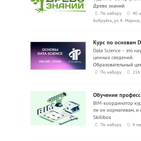
Древо знаний
По набору
40 а
Бобруйск, ул. К. Маркса, 
Курс по основам D
Data Science – это н
ценных сведений.
Образовательный цен
По набору
216 
Обучение професс
BIM-координатор кури
ли он нормативам, и 
Skillbox
По набору
4 ме