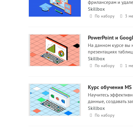
фрилансерам и удале
Skillbox
По набору
3 ме
PowerPoint и Goog
На данном курсе вы 
презентациях таблиц
Skillbox
По набору
1 ме
Курс обучения MS 
Научитесь эффективн
данные, создавать з
Skillbox
По набору