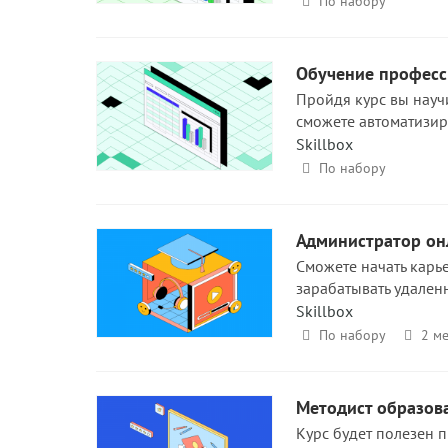
По набору
Обучение професси
Пройдя курс вы научи
сможете автоматизир
Skillbox
По набору
Администратор он
Сможете начать карь
зарабатывать удален
Skillbox
По набору
2 ме
Методист образов
Курс будет полезен 