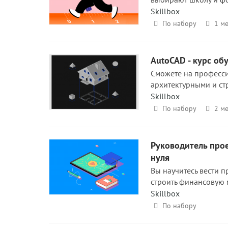
Skillbox
По набору
1 ме
AutoCAD - курс об
Сможете на професси
архитектурными и ст
Skillbox
По набору
2 ме
Руководитель прое
нуля
Вы научитесь вести п
строить финансовую 
Skillbox
По набору