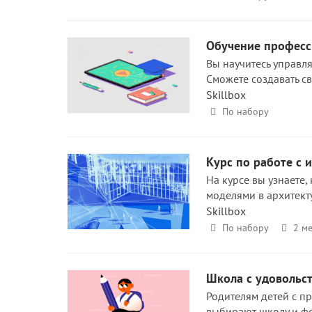
Обучение професс
Вы научитесь управл
Сможете создавать с
Skillbox
По набору
Курс по работе с
На курсе вы узнаете
моделями в архитекту
Skillbox
По набору
2 ме
Школа с удовольст
Родителям детей с п
выбирают школу и фо