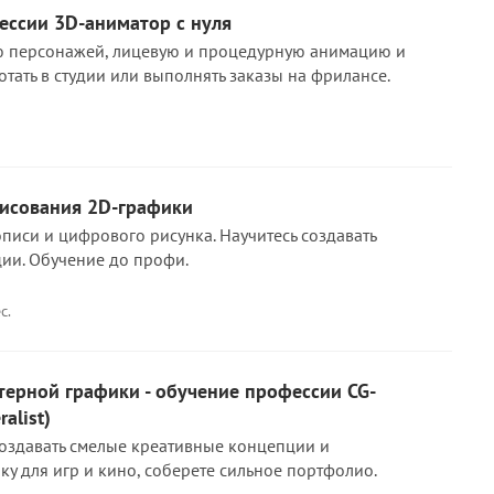
ессии 3D-аниматор с нуля
ю персонажей, лицевую и процедурную анимацию и
отать в студии или выполнять заказы на фрилансе.
рисования 2D-графики
писи и цифрового рисунка. Научитесь создавать
ии. Обучение до профи.
с.
ерной графики - обучение профессии CG-
alist)
 создавать смелые креативные концепции и
у для игр и кино, соберете сильное портфолио.