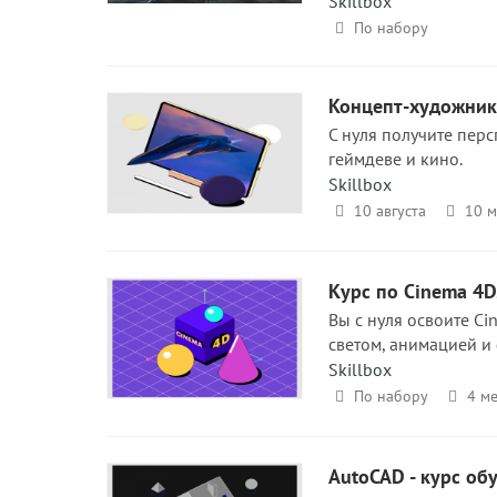
Skillbox
По набору
Концепт-художник 
С нуля получите пер
геймдеве и кино.
Skillbox
10 августа
10 м
Курс по Cinema 4D
Вы с нуля освоите Ci
светом, анимацией и
Skillbox
По набору
4 ме
AutoCAD - курс об