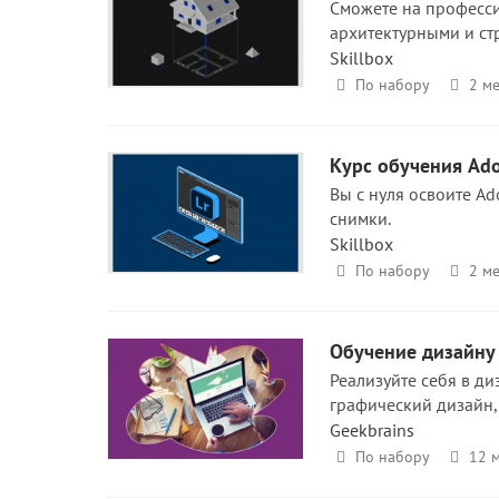
Сможете на професси
архитектурными и ст
Skillbox
По набору
2 ме
Курс обучения Ado
Вы c нуля освоите Ad
снимки.
Skillbox
По набору
2 ме
Обучение дизайну
Реализуйте себя в д
графический дизайн,
Geekbrains
По набору
12 