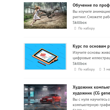
Обучение по проф
Вы изучите анимаци
риггинг. Сможете раб
Skillbox
По набору
Курс по основам 
Изучите основы живо
цифровые иллюстрац
Skillbox
По набору
3 ме
Художник компьют
художник (CG gener
Вы с нуля научитесь
компьютерную график