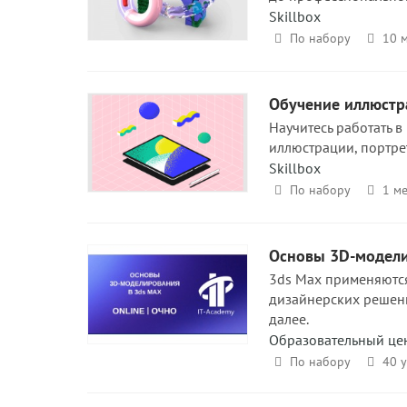
Skillbox
По набору
10 м
Обучение иллюстр
Научитесь работать в
иллюстрации, портре
Skillbox
По набору
1 ме
Основы 3D-моделир
3ds Max применяютс
дизайнерских решени
далее.
Образовательный цен
По набору
40 у