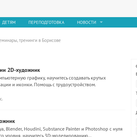
ДЕТЯМ
ПЕРЕПОДГОТОВКА
НОВОСТИ
еминары, тренинги в Борисове
ии 2D-художник
мпьютерную графику, научитесь создавать крутых
ации и иконки. Помощь с трудоустройством.
с.
дожник
, Blender, Houdini, Substance Painter и Photoshop с нуля
о уровня, научитесь 3D-моделированию...