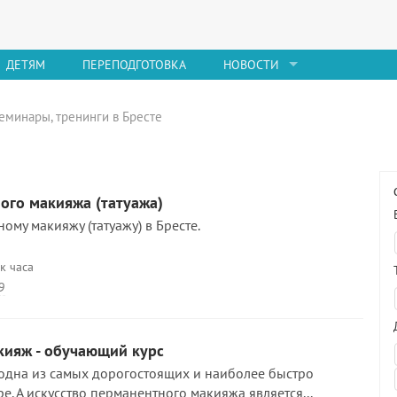
ДЕТЯМ
ПЕРЕПОДГОТОВКА
НОВОСТИ
еминары, тренинги в Бресте
ого макияжа (татуажа)
му макияжу (татуажу) в Бресте.
к часа
9
ияж - обучающий курс
 одна из самых дорогостоящих и наиболее быстро
. А искусство перманентного макияжа является...