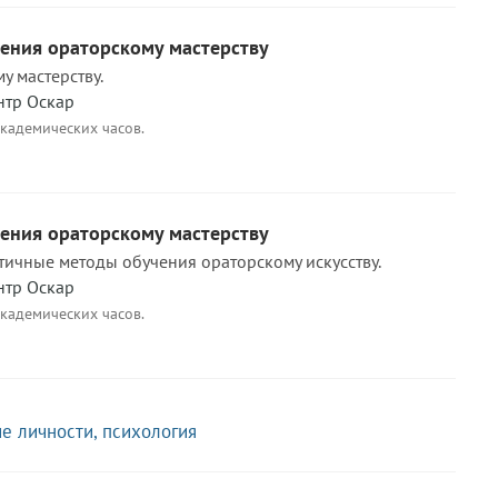
чения ораторскому мастерству
у мастерству.
нтр Оскар
академических часов.
чения ораторскому мастерству
ичные методы обучения ораторскому искусству.
нтр Оскар
академических часов.
ие личности, психология