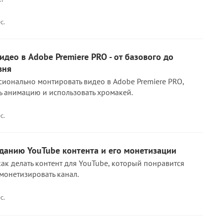
с.
идео в Adobe Premiere PRO - от базового до
вня
сионально монтировать видео в Adobe Premiere PRO,
ть анимацию и использовать хромакей.
с.
данию YouTube контента и его монетизации
как делать контент для YouTube, который понравится
монетизировать канал.
с.