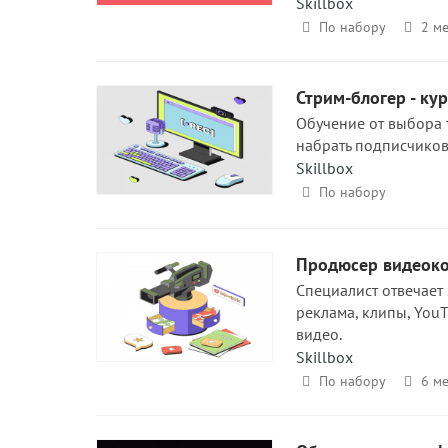
Skillbox
По набору
2 ме
Стрим-блогер - ку
Обучение от выбора 
набрать подписчиков,
Skillbox
По набору
Продюсер видеоко
Специалист отвечает
реклама, клипы, You
видео.
Skillbox
По набору
6 ме