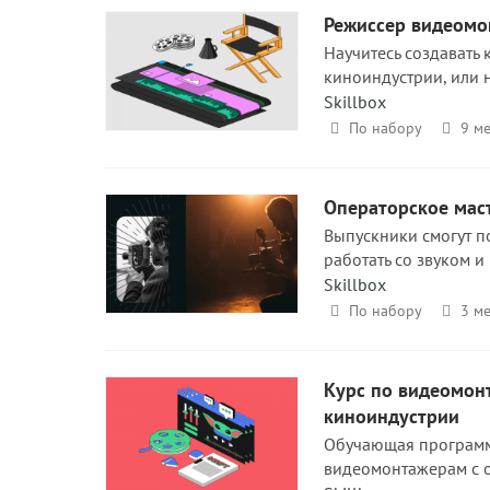
Режиссер видеомон
Научитесь создавать 
киноиндустрии, или 
Skillbox
По набору
9 ме
Операторское маст
Выпускники смогут по
работать со звуком и
Skillbox
По набору
3 ме
Курс по видеомонт
киноиндустрии
Обучающая программа
видеомонтажерам с о