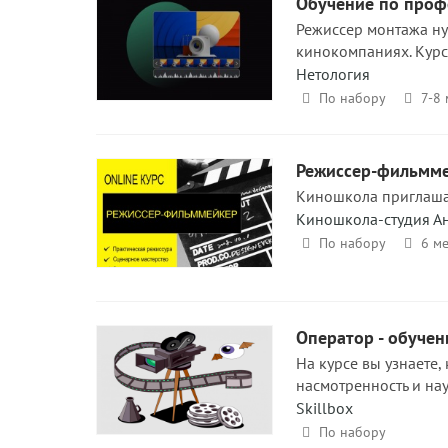
Обучение по проф
Режиссер монтажа нуж
кинокомпаниях. Курс 
Нетология
По набору
7-8
Режиссер-фильмм
Киношкола приглашае
Киношкола-студия А
По набору
6 м
Оператор - обуче
На курсе вы узнаете,
насмотренность и на
Skillbox
По набору