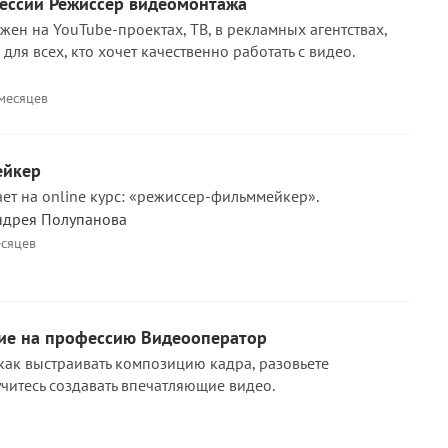
ессии Режиссер видеомонтажа
ен на YouTube-проектах, ТВ, в рекламных агентствах,
для всех, кто хочет качественно работать с видео.
 месяцев
ейкер
т на online курс: «режиссер-фильммейкер».
ндрея Полупанова
есяцев
ние на профессию Видеооператор
 как выстраивать композицию кадра, разовьете
учитесь создавать впечатляющие видео.