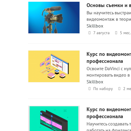
Основы съемки и 
Вы научитесь выстраи
видеомонтаж в теори
Skillbox
7 августа
5 мес.
Курс по видеомонт
профессионала
Освоите DaVinci с н
монтировать видео в
Skillbox
По набору
2 ме
Курс по видеомонт
профессионала
Научитесь создавать 
работать на фрилансе