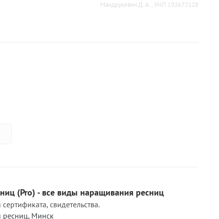
Мандрукевич Д. А. , УНП 192672128
иц (Pro) - все виды наращивания ресниц
сертификата, свидетельства.
 ресниц
,
Минск