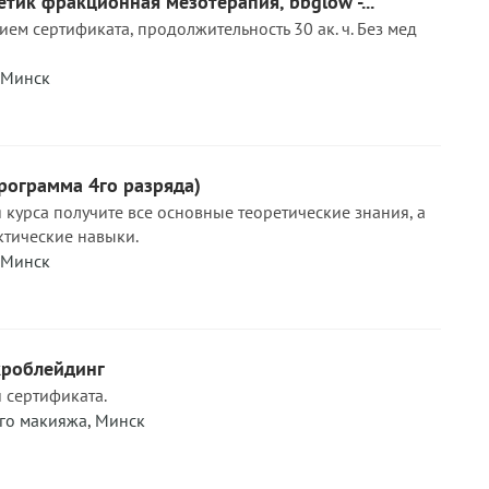
етик фракционная мезотерапия, bbglow -...
ем сертификата, продолжительность 30 ак. ч. Без мед
Минск
рограмма 4го разряда)
курса получите все основные теоретические знания, а
ктические навыки.
Минск
кроблейдинг
 сертификата.
го макияжа
,
Минск