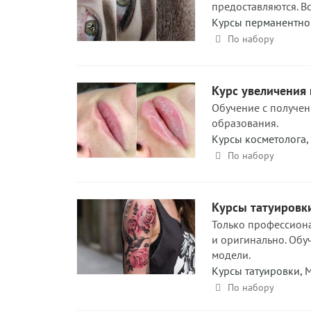
предоставляются. Вс
Курсы перманентно
По набору
Курс увеличения 
Обучение с получени
образования.
Курсы косметолога
,
По набору
Курсы татуировки
Только профессиона
и оригинально. Обу
модели.
Курсы татуировки
,
М
По набору