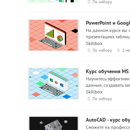
По набору
PowerPoint и Goog
На данном курсе вы 
презентациях таблиц
Skillbox
По набору
1 ме
Курс обучения MS 
Научитесь эффективн
данные, создавать з
Skillbox
По набору
AutoCAD - курс об
Сможете на професси