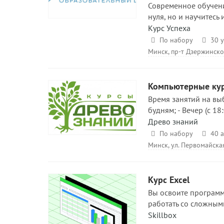
Современное обучение
нуля, но и научитесь
Курс Успеха
По набору
30 
Минск, пр-т Дзержинско
Компьютерные ку
Время занятий на выб
будням; - Вечер (с 18
Древо знаний
По набору
40 а
Минск, ул. Первомайская
Курс Excel
Вы освоите программ
работать со сложным
Skillbox