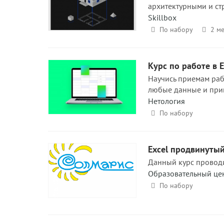
архитектурными и ст
Skillbox
По набору
2 ме
Курс по работе в E
Научись приемам раб
любые данные и прив
Нетология
По набору
Excel продвинуты
Данный курс проводи
Образовательный це
По набору