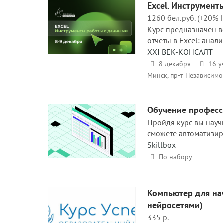
Excel. Инструмен
1260 бел.руб. (+20% 
Курс предназначен вс
отчеты в Excel: анал
XXI ВЕК-КОНСАЛТ
8 декабря
16 уч
Минск, пр-т Независимо
Обучение професси
Пройдя курс вы научи
сможете автоматизир
Skillbox
По набору
Компьютер для на
нейросетями)
335 р.