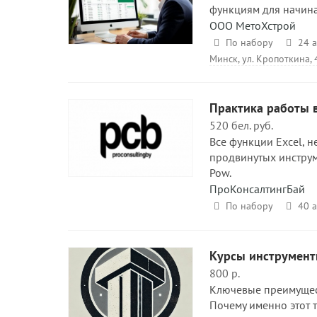
функциям для начин
ООО МетоХстрой
По набору
24 а
Минск, ул. Кропоткина, 4
Практика работы в
520 бел. руб.
Все функции Excel, н
продвинутых инструме
Pow.
ПроКонсалтингБай
По набору
40 а
Курсы инструменты
800 р.
Ключевые преимущест
Почему именно этот т